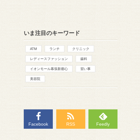
いま注目のキーワード
ATM
ランチ
クリニック
レディースファッション
歯科
イオンモール幕張新都心
習い事
美容院
Facebook
RSS
Feedly