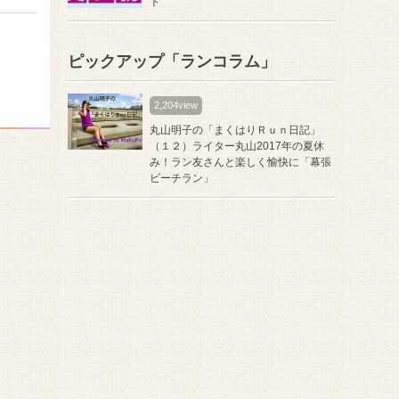
ト
ピックアップ「ランコラム」
2,204view
丸山明子の「まくはりＲｕｎ日記」
（１２）ライター丸山2017年の夏休
み！ラン友さんと楽しく愉快に「幕張
ビーチラン」