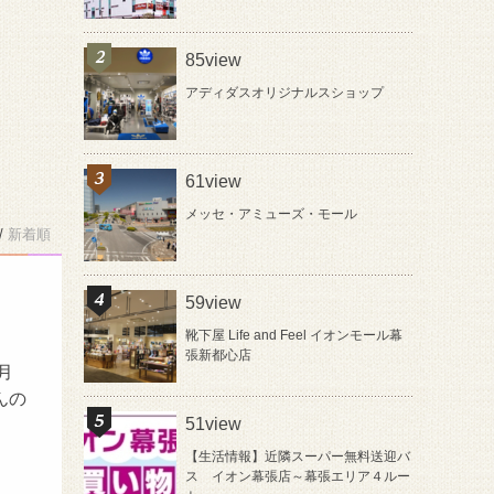
85view
アディダスオリジナルスショップ
61view
メッセ・アミューズ・モール
/
新着順
59view
靴下屋 Life and Feel イオンモール幕
張新都心店
月
んの
51view
【生活情報】近隣スーパー無料送迎バ
ス イオン幕張店～幕張エリア４ルー