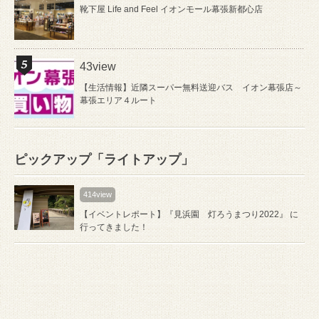
靴下屋 Life and Feel イオンモール幕張新都心店
43view
【生活情報】近隣スーパー無料送迎バス イオン幕張店～
幕張エリア４ルート
ピックアップ「ライトアップ」
414view
【イベントレポート】『見浜園 灯ろうまつり2022』 に
行ってきました！