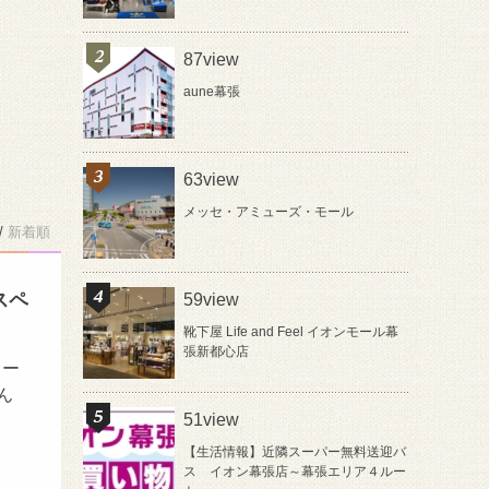
87view
aune幕張
63view
メッセ・アミューズ・モール
/
新着順
スペ
59view
靴下屋 Life and Feel イオンモール幕
張新都心店
トー
ん
51view
【生活情報】近隣スーパー無料送迎バ
ス イオン幕張店～幕張エリア４ルー