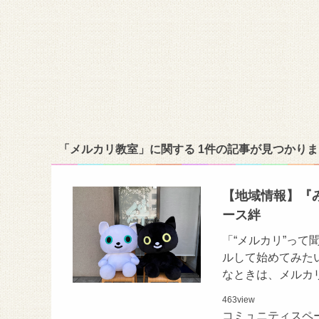
「メルカリ教室」に関する 1件の記事が見つかり
【地域情報】『
ース絆
「“メルカリ”っ
ルして始めてみた
なときは、メルカ
463
view
コミュニティスペ