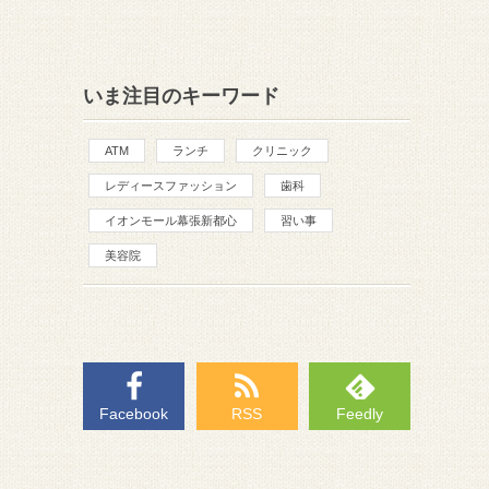
いま注目のキーワード
ATM
ランチ
クリニック
レディースファッション
歯科
イオンモール幕張新都心
習い事
美容院
Facebook
RSS
Feedly