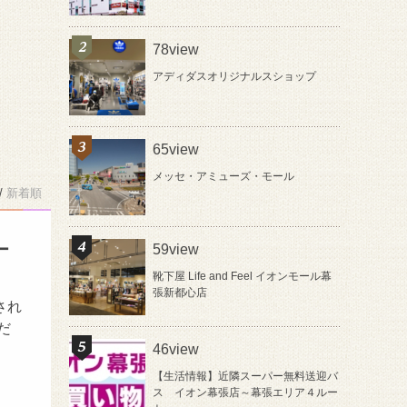
78view
アディダスオリジナルスショップ
65view
メッセ・アミューズ・モール
/
新着順
ー
59view
靴下屋 Life and Feel イオンモール幕
張新都心店
され
だ
46view
【生活情報】近隣スーパー無料送迎バ
ス イオン幕張店～幕張エリア４ルー