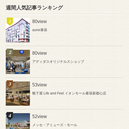
週間人気記事ランキング
80view
aune幕張
80view
アディダスオリジナルスショップ
53view
靴下屋 Life and Feel イオンモール幕張新都心店
52view
メッセ・アミューズ・モール