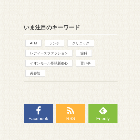
いま注目のキーワード
ATM
ランチ
クリニック
レディースファッション
歯科
イオンモール幕張新都心
習い事
美容院
Facebook
RSS
Feedly