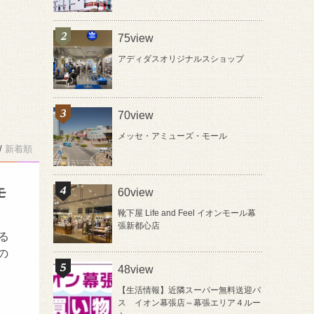
75view
アディダスオリジナルスショップ
70view
メッセ・アミューズ・モール
/
新着順
モ
60view
靴下屋 Life and Feel イオンモール幕
張新都心店
る
の
48view
【生活情報】近隣スーパー無料送迎バ
ス イオン幕張店～幕張エリア４ルー