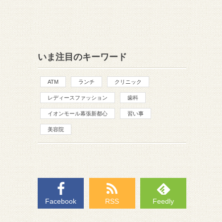
いま注目のキーワード
ATM
ランチ
クリニック
レディースファッション
歯科
イオンモール幕張新都心
習い事
美容院
Facebook
RSS
Feedly