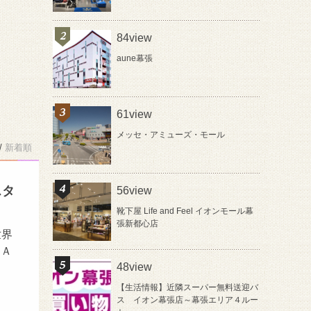
84view
aune幕張
61view
メッセ・アミューズ・モール
/
新着順
スタ
56view
靴下屋 Life and Feel イオンモール幕
張新都心店
世界
ＨＡ
48view
【生活情報】近隣スーパー無料送迎バ
ス イオン幕張店～幕張エリア４ルー