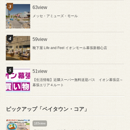
63view
メッセ・アミューズ・モール
59view
靴下屋 Life and Feel イオンモール幕張新都心店
51view
【生活情報】近隣スーパー無料送迎バス イオン幕張店～
幕張エリア４ルート
ピックアップ「ベイタウン・コア」
183view