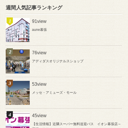
週間人気記事ランキング
91view
aune幕張
76view
アディダスオリジナルスショップ
53view
メッセ・アミューズ・モール
45view
【生活情報】近隣スーパー無料送迎バス イオン幕張店～