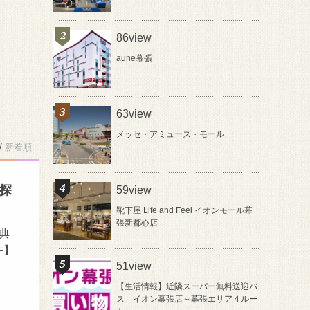
86view
aune幕張
63view
メッセ・アミューズ・モール
/
新着順
屋探
59view
靴下屋 Life and Feel イオンモール幕
張新都心店
典
件】
51view
【生活情報】近隣スーパー無料送迎バ
ス イオン幕張店～幕張エリア４ルー