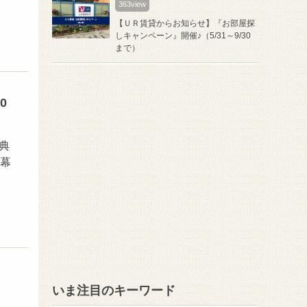
363view
【ＵＲ賃貸からお知らせ】『お部屋探
しキャンペーン』開催♪（5/31～9/30
まで）
0
典
⇒幕
いま注目のキーワード