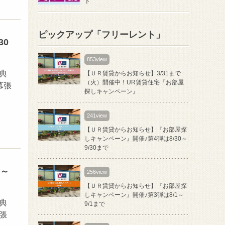
ト
ピックアップ「フリーレント」
30
853view
典
【ＵＲ賃貸からお知らせ】3/31まで
（火）開催中！UR賃貸住宅『お部屋
幕張
探しキャンペーン』
241view
【ＵＲ賃貸からお知らせ】『お部屋探
しキャンペーン』開催♪第4弾は8/30～
9/30まで
1～
256view
【ＵＲ賃貸からお知らせ】『お部屋探
しキャンペーン』開催♪第3弾は8/1～
典
9/1まで
幕張