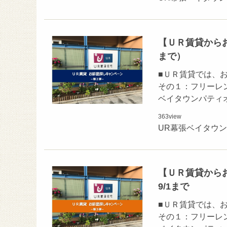
【ＵＲ賃貸からお
まで）
■ＵＲ賃貸では、
その１：フリーレン
ベイタウンパティオ
363
view
UR幕張ベイタウ
【ＵＲ賃貸からお
9/1まで
■ＵＲ賃貸では、
その１：フリーレン