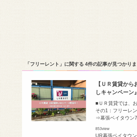
「フリーレント」に関する 4件の記事が見つかり
【ＵＲ賃貸からお
しキャンペーン
■ＵＲ賃貸では、
その1：フリーレン
⇒幕張ベイタウン
853
view
UR幕張ベイタウ