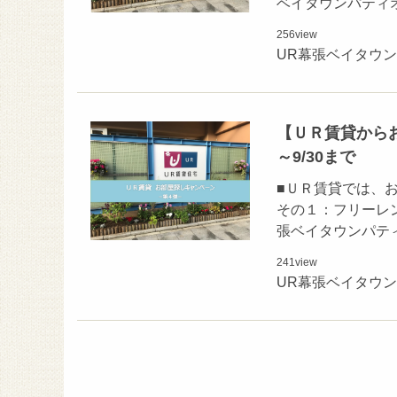
ベイタウンパティオ
256
view
UR幕張ベイタウ
【ＵＲ賃貸からお
～9/30まで
■ＵＲ賃貸では、
その１：フリーレン
張ベイタウンパティ
241
view
UR幕張ベイタウ