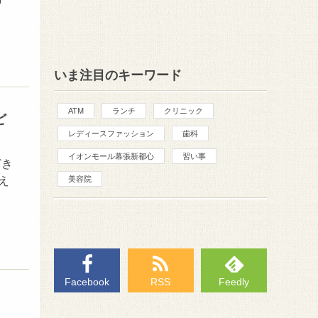
いま注目のキーワード
ATM
ランチ
クリニック
ど
レディースファッション
歯科
イオンモール幕張新都心
習い事
どき
え
美容院
Facebook
RSS
Feedly