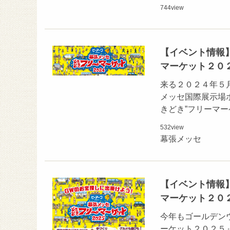
744
view
【イベント情報】
マーケット２０
来る２０２４年５
メッセ国際展示場ホー
きどき”フリーマ
532
view
幕張メッセ
【イベント情報】
マーケット２０
今年もゴールデンウイ
ーケット２０２５