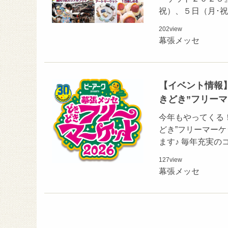
祝）、５日（月･
202
view
幕張メッセ
【イベント情報】
きどき”フリー
今年もやってくる！
どき”フリーマー
ます♪ 毎年充実
127
view
幕張メッセ