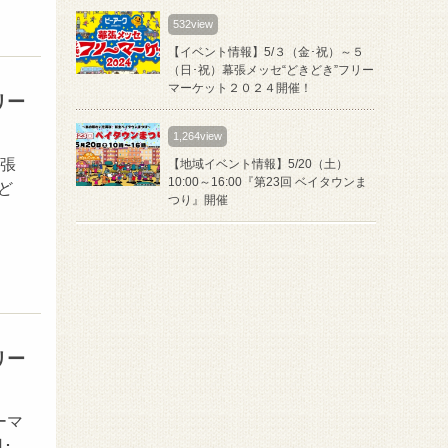
532view
【イベント情報】5/３（金･祝）～５
（日･祝）幕張メッセ“どきどき”フリー
マーケット２０２４開催！
リー
1,264view
幕張
【地域イベント情報】5/20（土）
10:00～16:00『第23回 ベイタウンま
ど
つり』開催
リー
ーマ
･