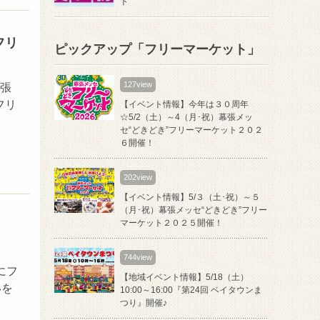
ト
フリ
ピックアップ「フリーマーケット」
127view
幕張
フリ
【イベント情報】今年は３０周年
☆5/2（土）～4（月･祝）幕張メッ
セ“どきどき”フリーマーケット２０２
６開催！
202view
【イベント情報】5/３（土･祝）～５
（月･祝）幕張メッセ“どきどき”フリー
マーケット２０２５開催！
744view
にフ
【地域イベント情報】5/18（土）
いを
10:00～16:00『第24回 ベイタウンま
つり』開催♪