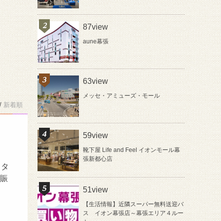
87view
aune幕張
63view
メッセ・アミューズ・モール
/
新着順
59view
靴下屋 Life and Feel イオンモール幕
張新都心店
イタ
の賑
51view
【生活情報】近隣スーパー無料送迎バ
ス イオン幕張店～幕張エリア４ルー