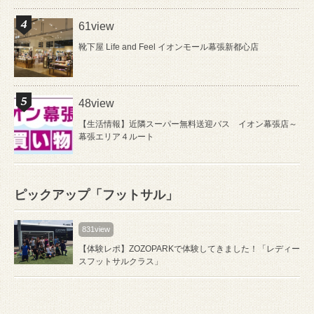
61view
靴下屋 Life and Feel イオンモール幕張新都心店
48view
【生活情報】近隣スーパー無料送迎バス イオン幕張店～
幕張エリア４ルート
ピックアップ「フットサル」
831view
【体験レポ】ZOZOPARKで体験してきました！「レディー
スフットサルクラス」