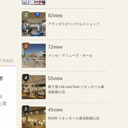
82view
アディダスオリジナルスショップ
72view
メッセ・アミューズ・モール
/
新着順
ポ
53view
靴下屋 Life and Feel イオンモール幕
張新都心店
ミ
た次
45view
INGNI イオンモール幕張新都心店