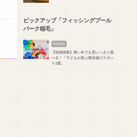
ピックアップ「フィッシングプール
パーク稲毛」
619view
【地域情報】寒い冬でも思いっきり遊
べる！『⼦どもが喜ぶ幕張遊びスポッ
ト3選』