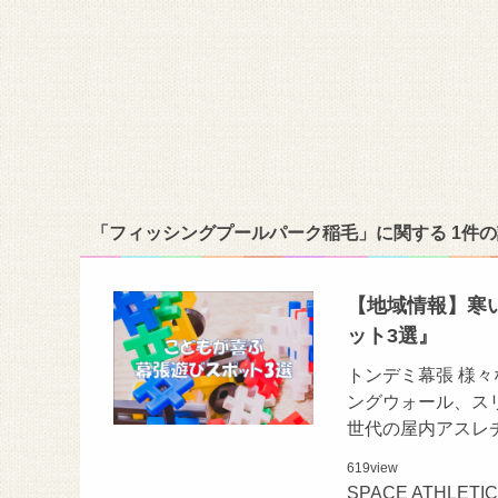
「フィッシングプールパーク稲毛」に関する 1件
【地域情報】寒
ット3選』
トンデミ幕張 様
ングウォール、ス
世代の屋内アスレ
619
view
SPACE ATHLE