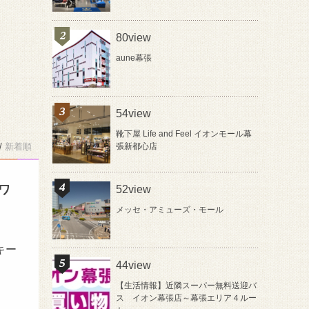
80view
aune幕張
54view
靴下屋 Life and Feel イオンモール幕
/
新着順
張新都心店
&ワ
52view
メッセ・アミューズ・モール
キー
44view
【生活情報】近隣スーパー無料送迎バ
ス イオン幕張店～幕張エリア４ルー