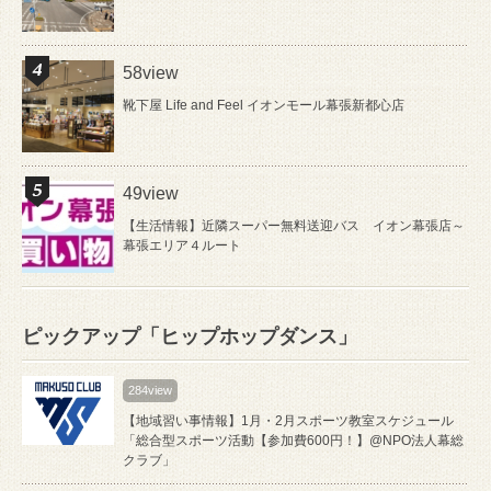
58view
靴下屋 Life and Feel イオンモール幕張新都心店
49view
【生活情報】近隣スーパー無料送迎バス イオン幕張店～
幕張エリア４ルート
ピックアップ「ヒップホップダンス」
284view
【地域習い事情報】1月・2月スポーツ教室スケジュール
「総合型スポーツ活動【参加費600円！】@NPO法人幕総
クラブ」