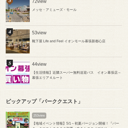
72view
メッセ・アミューズ・モール
53view
靴下屋 Life and Feel イオンモール幕張新都心店
44view
【生活情報】近隣スーパー無料送迎バス イオン幕張店～
幕張エリア４ルート
ピックアップ「パーククエスト」
253view
【地域イベント情報】5/1～初夏バージョン開催！『パー