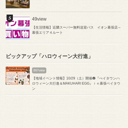
49view
【生活情報】近隣スーパー無料送迎バス イオン幕張店～
幕張エリア４ルート
ピックアップ「ハロウィーン大行進」
897view
【地域イベント情報】10/29（土）開催🎃『べイタウンハ
ロウィーン大行進＆MAKUHARI EGG』ｉｎ幕張ベイタウ
ン