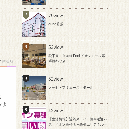
79view
aune幕張
53view
靴下屋 Life and Feel イオンモール幕
/
新着順
張新都心店
52view
メッセ・アミューズ・モール
ま
みよ
42view
【生活情報】近隣スーパー無料送迎バ
ス イオン幕張店～幕張エリア４ルー