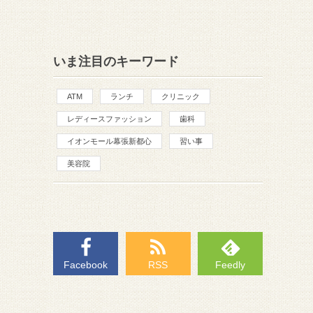
いま注目のキーワード
ATM
ランチ
クリニック
レディースファッション
歯科
イオンモール幕張新都心
習い事
美容院
Facebook
RSS
Feedly