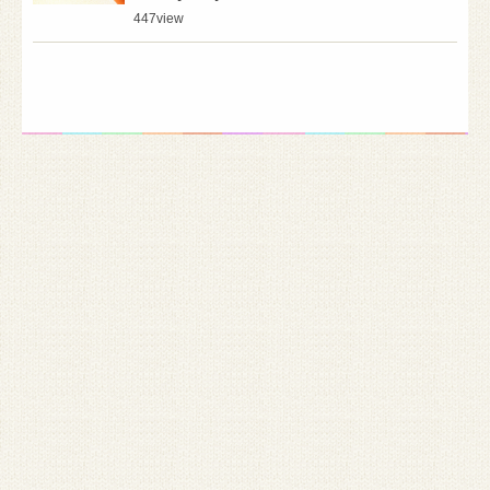
447
view