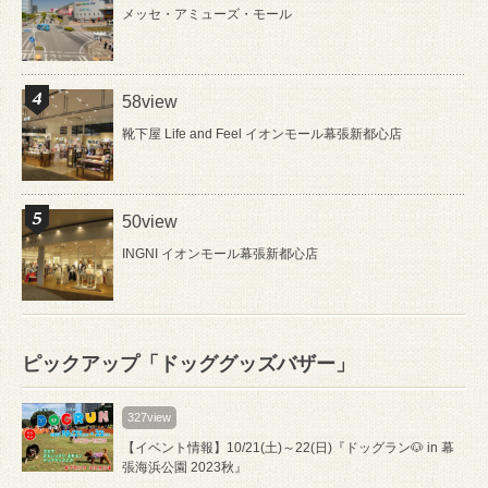
メッセ・アミューズ・モール
58view
靴下屋 Life and Feel イオンモール幕張新都心店
50view
INGNI イオンモール幕張新都心店
ピックアップ「ドッググッズバザー」
327view
【イベント情報】10/21(土)～22(日)『ドッグラン🐶 in 幕
張海浜公園 2023秋』