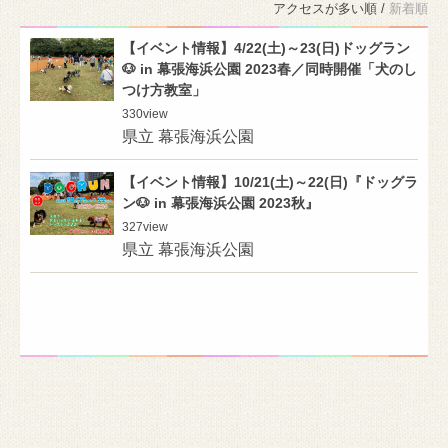
アクセスが多い順 /
新着順
【イベント情報】4/22(土)～23(日)ドッグラン
🐶 in 幕張海浜公園 2023春／同時開催「犬のし
つけ方教室」
330
view
県立 幕張海浜公園
【イベント情報】10/21(土)～22(日)『ドッグラ
ン🐶 in 幕張海浜公園 2023秋』
327
view
県立 幕張海浜公園