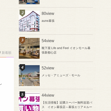
80view
aune幕張
54view
靴下屋 Life and Feel イオンモール幕
/
新着順
張新都心店
52view
メッセ・アミューズ・モール
し
44view
【生活情報】近隣スーパー無料送迎バ
ス イオン幕張店～幕張エリア４ルー