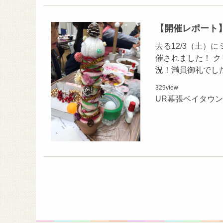
【開催レポート
去る12/3（土
催されました！ 
況！満員御礼でし
329
view
UR幕張ベイタウ