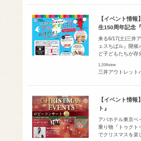
【イベント情報】
生150周年記念
来る6/17(土)
ェスちばル』開催
ど子どもたちが存
1,208
view
三井アウトレット
【イベント情報】
ト』
アパホテル東京ベ
乗り物『トゥクト
でクリスマスを楽