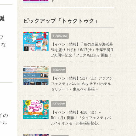
ト
誕
ピックアップ「トゥクトゥク」
1,208view
フ
トな
【イベント情報】千葉の企業が海浜幕
張を盛り上げる！6/17(土）千葉県誕生
150周年記念『フェスちばル』開催！
706view
【イベント情報】5/27（土）アジアン
フェスティバル in May ＠アパホテル
＆リゾート＜東京ベイ幕張＞
637view
【イベント情報】4/28（金）～
イの
5/1（月）開催！『タイフェスティバ
テル
ルinイオンモール幕張新都心』