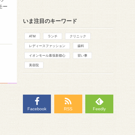
モー
いま注目のキーワード
ATM
ランチ
クリニック
レディースファッション
歯科
イオンモール幕張新都心
習い事
美容院
Facebook
RSS
Feedly