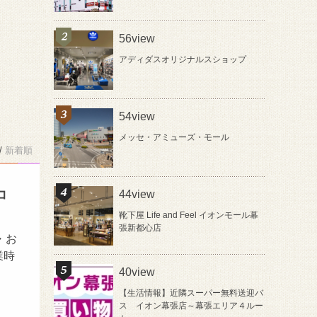
56view
アディダスオリジナルスショップ
54view
メッセ・アミューズ・モール
/
新着順
コ
44view
靴下屋 Life and Feel イオンモール幕
張新都心店
・お
業時
40view
【生活情報】近隣スーパー無料送迎バ
ス イオン幕張店～幕張エリア４ルー