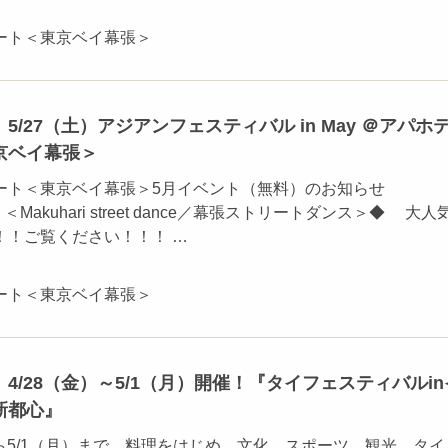
ート＜東京ベイ幕張＞
5/27（土）アジアンフェスティバル in May ＠アパホ
京ベイ幕張＞
ート＜東京ベイ幕張＞5月イベント（無料）のお知らせ
.4 ＜Makuhari street dance／幕張ストリートダンス＞◆ 大人
！！ご覧ください！！！ …
ート＜東京ベイ幕張＞
4/28（金）～5/1（月）開催！『タイフェスティバルin
新都心』
から5/1（月）まで、料理をはじめ、文化、スポーツ、観光、タイ