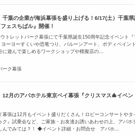
千葉の企業が海浜幕張を盛り上げる！6/17(土）千葉県
『フェスちばル』開催！
三井アウトレットパーク幕張にて千葉県誕生150周年記念イベント『
♪ ヨーヨーすくいや恐竜つり、バルーンアート、ボディペイン
分に遊んで楽しめるワークショップや模擬店の…
パーク幕張
12月のアパホテル東京ベイ幕張『クリスマス🎄イベン
イ幕張は12月もイベント盛りだくさん！ロビーコンサートやタ
ゥク』試乗会など、ご家族・お友達お誘いあわせの上、アパホ
しんでみては？！ ◆イベント詳細・お問合せ アパホ…