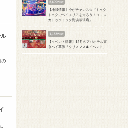
5,690view
【地域情報】今がチャンス☆『トゥク
トゥクでベイエリアを走ろう！ヨコス
カトゥクトゥク海浜幕張店』
1,158view
テル
【イベント情報】12月のアパホテル東
京ベイ幕張『クリスマス🎄イベント』
気の
イ
ら