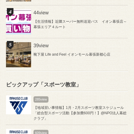
44view
【生活情報】近隣スーパー無料送迎バス イオン幕張店～
幕張エリア４ルート
39view
靴下屋 Life and Feel イオンモール幕張新都心店
ピックアップ「スポーツ教室」
285view
【地域習い事情報】1月・2月スポーツ教室スケジュール
「総合型スポーツ活動【参加費600円！】@NPO法人幕総
クラブ」
609view