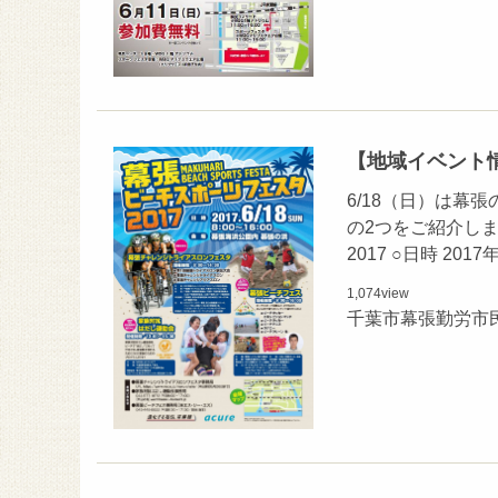
【地域イベント情
6/18（日）は
の2つをご紹介し
2017 ○日時 201
1,074
view
千葉市幕張勤労市