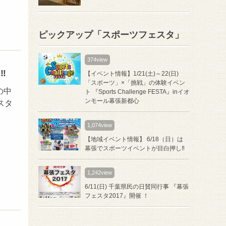
ピックアップ「スポーツフェスタ」
374view
︎
【イベント情報】1/21(土)～22(日)
「スポーツ」×「挑戦」の体験イベン
の中
ト 『Sports Challenge FESTA』inイオ
ンモール幕張新都心
スタ
1,074view
【地域イベント情報】 6/18（日）は
幕張でスポーツイベントが目白押し‼︎
1,242view
6/11(日) 千葉県民の日賛同行事 『幕張
フェスタ2017』開催 ！