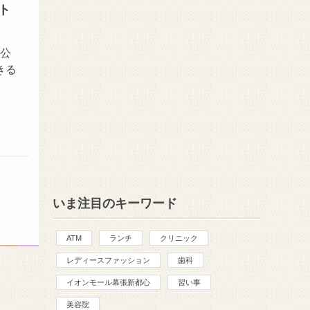
ント
砂公
きる
いま注目のキーワード
ATM
ランチ
クリニック
レディースファッション
歯科
イオンモール幕張新都心
習い事
美容院