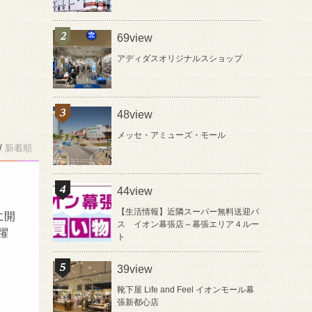
69view
アディダスオリジナルスショップ
48view
メッセ・アミューズ・モール
/
新着順
44view
【生活情報】近隣スーパー無料送迎バ
に開
ス イオン幕張店～幕張エリア４ルー
躍
ト
39view
靴下屋 Life and Feel イオンモール幕
張新都心店