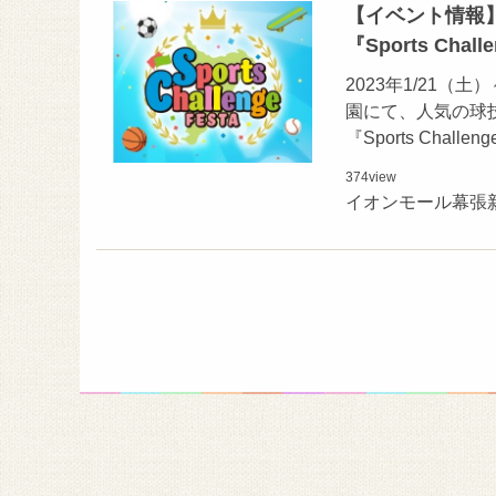
【イベント情報】1
『Sports Ch
2023年1/21
園にて、人気の球
『Sports Chall
374
view
イオンモール幕張