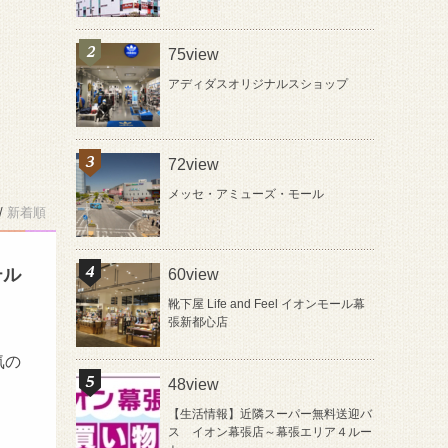
75view
アディダスオリジナルスショップ
72view
メッセ・アミューズ・モール
/
新着順
テル
60view
靴下屋 Life and Feel イオンモール幕
張新都心店
気の
48view
【生活情報】近隣スーパー無料送迎バ
ス イオン幕張店～幕張エリア４ルー