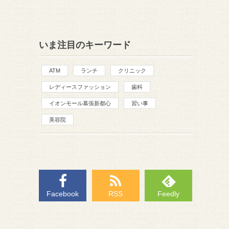
いま注目のキーワード
ATM
ランチ
クリニック
レディースファッション
歯科
イオンモール幕張新都心
習い事
美容院
Facebook
RSS
Feedly