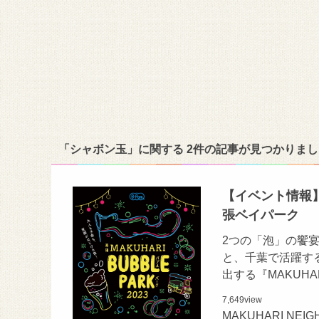
「シャボン玉」に関する 2件の記事が見つかりまし
【イベント情報】7/
張ベイパーク
2つの「泡」の饗
と、千葉で活躍す
出する『MAKUHAR
7,649
view
MAKUHARI N