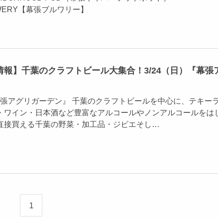
REWERY【幕張ブルワリー】
報】千葉のクラフトビール大集合！3/24（日）『幕張
張アグリガーデン』 千葉のクラフトビールを中心に、テキー
・ワイン・日本酒など豊富なアルコールやノンアルコールをは
直接買える千葉の野菜・加工品・ジビエそし…
1