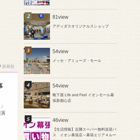
81view
アディダスオリジナルスショップ
54view
メッセ・アミューズ・モール
/
新着順
幕
54view
靴下屋 Life and Feel イオンモール幕
張新都心店
ー」
を演
46view
【生活情報】近隣スーパー無料送迎バ
ス イオン幕張店～幕張エリア４ルー