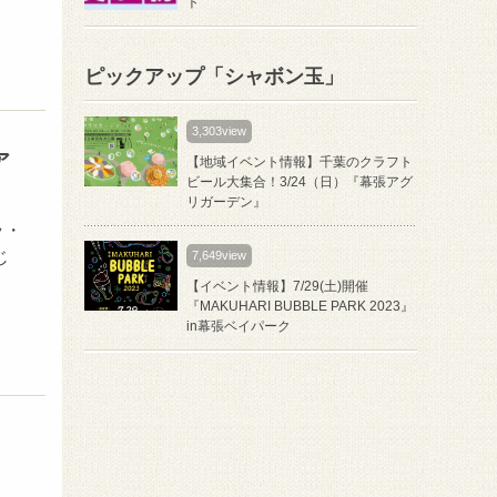
ト
ピックアップ「シャボン玉」
3,303view
ア
【地域イベント情報】千葉のクラフト
ビール大集合！3/24（日）『幕張アグ
リガーデン』
ラ・
じ
7,649view
【イベント情報】7/29(土)開催
『MAKUHARI BUBBLE PARK 2023』
in幕張ベイパーク