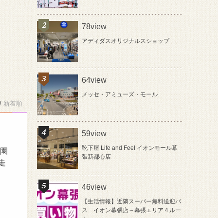
78view
アディダスオリジナルスショップ
64view
メッセ・アミューズ・モール
/
新着順
59view
靴下屋 Life and Feel イオンモール幕
公園
張新都心店
走
46view
【生活情報】近隣スーパー無料送迎バ
ス イオン幕張店～幕張エリア４ルー