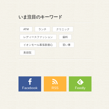
いま注目のキーワード
ATM
ランチ
クリニック
レディースファッション
歯科
イオンモール幕張新都心
習い事
美容院
Facebook
RSS
Feedly