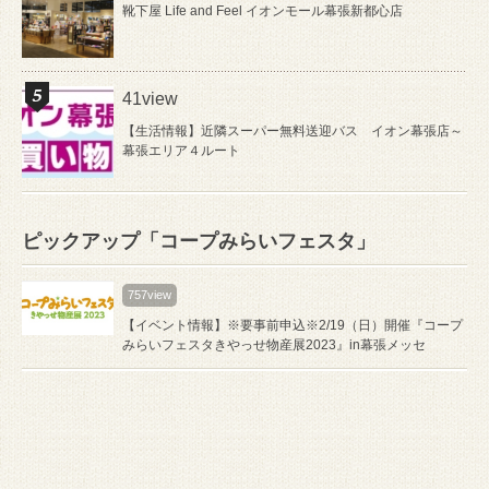
靴下屋 Life and Feel イオンモール幕張新都心店
41view
【生活情報】近隣スーパー無料送迎バス イオン幕張店～
幕張エリア４ルート
ピックアップ「コープみらいフェスタ」
757view
【イベント情報】※要事前申込※2/19（日）開催『コープ
みらいフェスタきやっせ物産展2023』in幕張メッセ