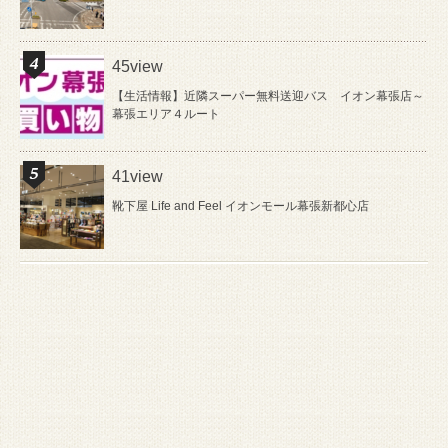
45view
【生活情報】近隣スーパー無料送迎バス イオン幕張店～
幕張エリア４ルート
41view
靴下屋 Life and Feel イオンモール幕張新都心店