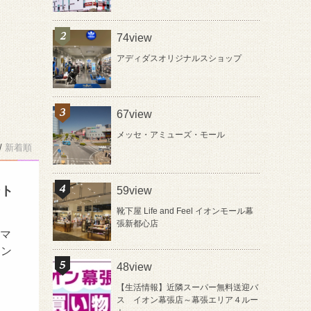
74view
アディダスオリジナルスショップ
67view
メッセ・アミューズ・モール
/
新着順
ント
59view
靴下屋 Life and Feel イオンモール幕
張新都心店
スマ
ウン
48view
【生活情報】近隣スーパー無料送迎バ
ス イオン幕張店～幕張エリア４ルー