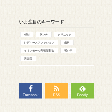
いま注目のキーワード
ATM
ランチ
クリニック
レディースファッション
歯科
イオンモール幕張新都心
習い事
美容院
Facebook
RSS
Feedly