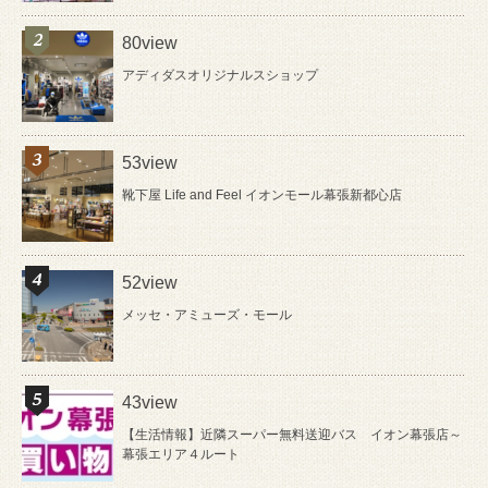
80view
アディダスオリジナルスショップ
53view
靴下屋 Life and Feel イオンモール幕張新都心店
52view
メッセ・アミューズ・モール
43view
【生活情報】近隣スーパー無料送迎バス イオン幕張店～
幕張エリア４ルート