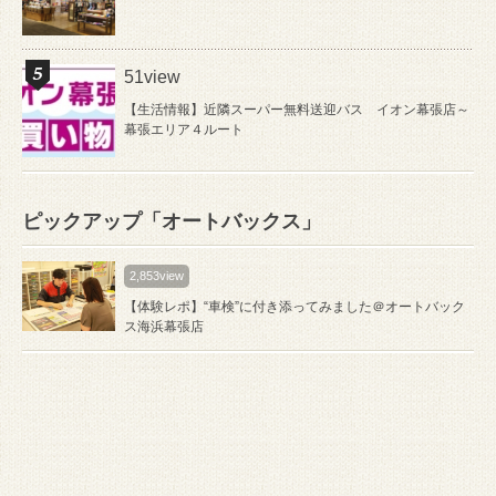
51view
【生活情報】近隣スーパー無料送迎バス イオン幕張店～
幕張エリア４ルート
ピックアップ「オートバックス」
2,853view
【体験レポ】“車検”に付き添ってみました＠オートバック
ス海浜幕張店