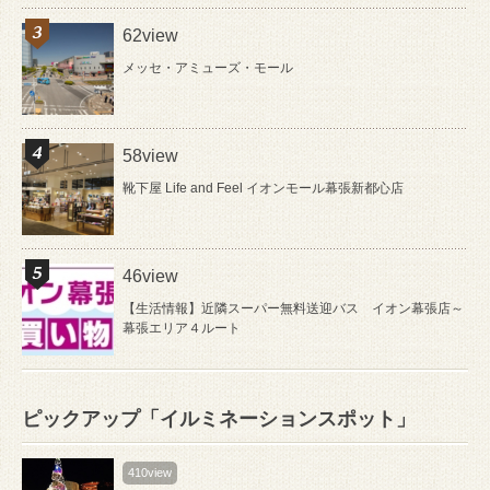
62view
メッセ・アミューズ・モール
58view
靴下屋 Life and Feel イオンモール幕張新都心店
46view
【生活情報】近隣スーパー無料送迎バス イオン幕張店～
幕張エリア４ルート
ピックアップ「イルミネーションスポット」
410view