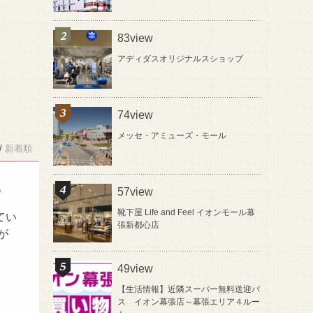
83view
アディダスオリジナルスショップ
74view
メッセ・アミューズ・モール
/
新着順

57view
靴下屋 Life and Feel イオンモール幕
てい
張新都心店
が
49view
【生活情報】近隣スーパー無料送迎バ
ス イオン幕張店～幕張エリア４ルー