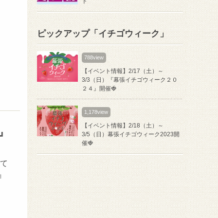
ト
ピックアップ「イチゴウィーク」
788view
【イベント情報】2/17（土）～
3/3（日）『幕張イチゴウィーク２０
２４』開催🍓
1,178view
【イベント情報】2/18（土）～
』
3/5（日）幕張イチゴウィーク2023開
催🍓
て
』