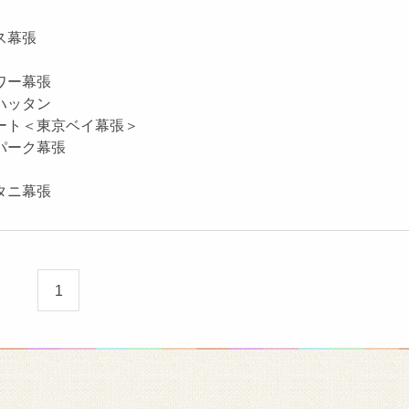
ス幕張
ワー幕張
ハッタン
ート＜東京ベイ幕張＞
パーク幕張
タニ幕張
1