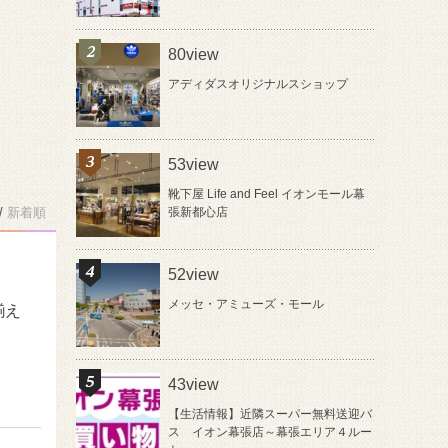
80view
アディダスオリジナルスショップ
53view
靴下屋 Life and Feel イオンモール幕
/
新着順
張新都心店
52view
メッセ・アミューズ・モール
揃え
43view
【生活情報】近隣スーパー無料送迎バ
ス イオン幕張店～幕張エリア４ルー