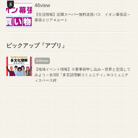
46view
【生活情報】近隣スーパー無料送迎バス イオン幕張店～
幕張エリア４ルート
ピックアップ「アプリ」
609view
【地域イベント情報】※要事前申し込み～世界と交流して
みよう～全3回『多言語理解コミュニティ』inコミュニテ
ィスペース絆