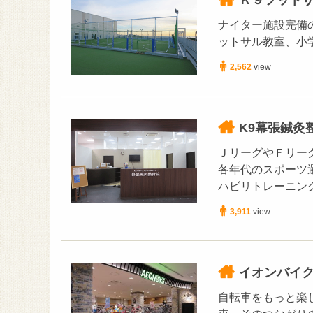
Ｋ９フットサ
ナイター施設完備
ットサル教室、小
2,562
view
K9幕張鍼灸
ＪリーグやＦリー
各年代のスポーツ
ハビリトレーニン
3,911
view
イオンバイク
自転車をもっと楽