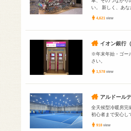
車、そのつながり
い。 新しく、あなた
4,621
view
イオン銀行（
※年末年始・ゴー
さい。
1,578
view
アルドール
全天候型冷暖房完
初心者まで安心し
918
view