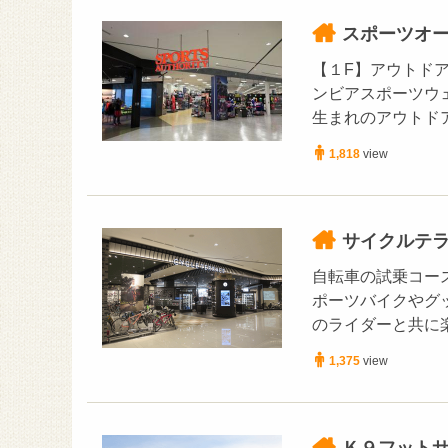
スポーツオ
【１F】アウトドア
ンビアスポーツウ
生まれのアウトドア
1,818
view
サイクルテ
自転車の試乗コー
ポーツバイクやグ
のライダーと共に
1,375
view