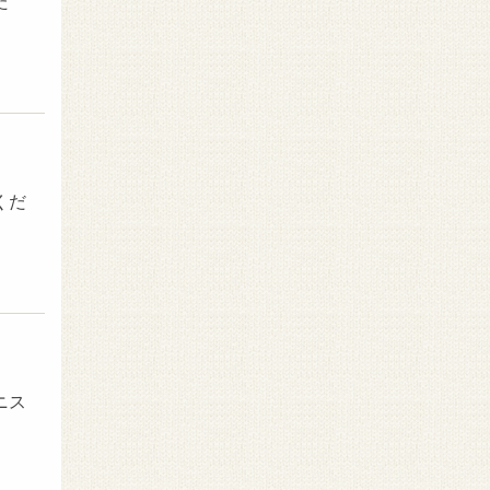
た
くだ
ニス