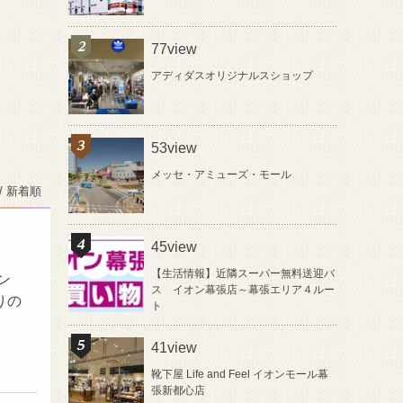
77view
アディダスオリジナルスショップ
53view
メッセ・アミューズ・モール
/ 新着順
45view
【生活情報】近隣スーパー無料送迎バ
ン
ス イオン幕張店～幕張エリア４ルー
りの
ト
41view
靴下屋 Life and Feel イオンモール幕
張新都心店