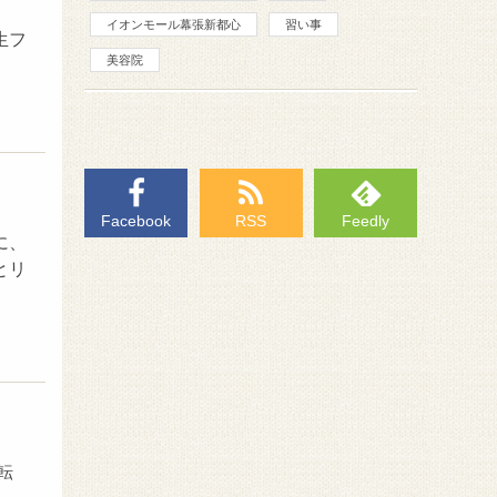
イオンモール幕張新都心
習い事
生フ
美容院
Facebook
RSS
Feedly
に、
とリ
転