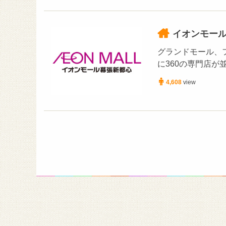
イオンモー
グランドモール、
に360の専門店
4,608
view