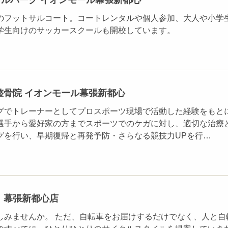
ルパーク イオンモール幕張新都心
のフットサルコート。コートレンタルや個人参加、大人や小学
学生向けのサッカースクールも開校しています。
整骨院 イオンモール幕張新都心
グでトレーナーとしてプロスポーツ現場で活動した経験をもと
選手から愛好家の方までスポーツでのケガに対し、適切な治療
グを行い、早期復帰と再発予防・さらなる競技力UPを行…
 幕張新都心店
しみませんか。 ただ、自転車をお届けするだけでなく、人と自