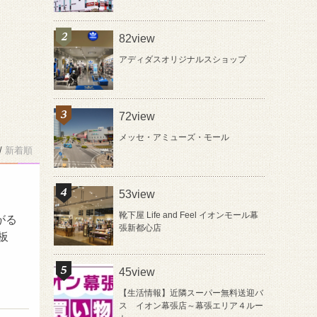
82view
アディダスオリジナルスショップ
72view
メッセ・アミューズ・モール
/
新着順
53view
靴下屋 Life and Feel イオンモール幕
がる
張新都心店
板
45view
【生活情報】近隣スーパー無料送迎バ
ス イオン幕張店～幕張エリア４ルー