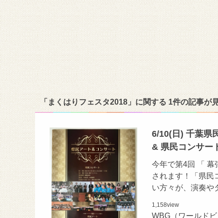
「まくはりフェスタ2018」に関する 1件の記事が
6/10(日) 千
& 県民コンサート
今年で第4回 「 幕
されます！「県民
い方々が、演奏や
1,158
view
WBG（ワールド