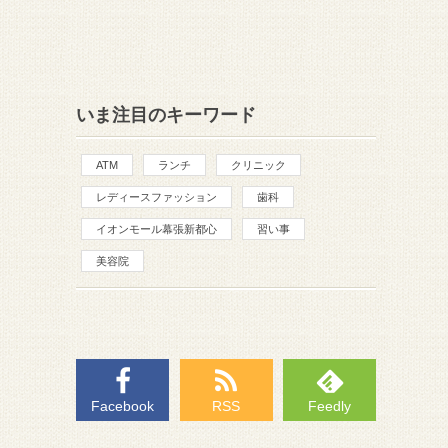
いま注目のキーワード
ATM
ランチ
クリニック
レディースファッション
歯科
イオンモール幕張新都心
習い事
美容院
Facebook
RSS
Feedly