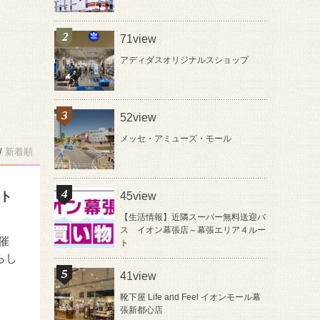
71view
アディダスオリジナルスショップ
52view
メッセ・アミューズ・モール
/
新着順
ート
45view
【生活情報】近隣スーパー無料送迎バ
ス イオン幕張店～幕張エリア４ルー
開催
ト
らし
41view
靴下屋 Life and Feel イオンモール幕
張新都心店