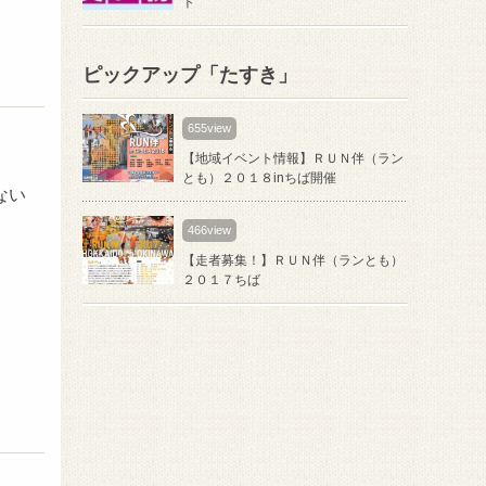
ト
ピックアップ「たすき」
655view
【地域イベント情報】ＲＵＮ伴（ラン
とも）２０１８inちば開催
ない
466view
【走者募集！】ＲＵＮ伴（ランとも）
２０１７ちば