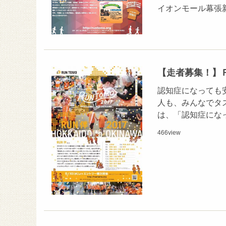
イオンモール幕張
【走者募集！】
認知症になっても
人も、みんなでタ
は、「認知症にな
466
view