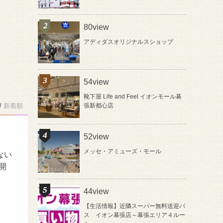
80view
アディダスオリジナルスショップ
54view
靴下屋 Life and Feel イオンモール幕
/
新着順
張新都心店
52view
メッセ・アミューズ・モール
ない
開
44view
【生活情報】近隣スーパー無料送迎バ
ス イオン幕張店～幕張エリア４ルー