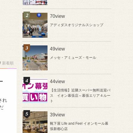
70view
アディダスオリジナルスショップ
49view
メッセ・アミューズ・モール
/
新着順
ー
44view
【生活情報】近隣スーパー無料送迎バ
ス イオン幕張店～幕張エリア４ルー
され
ト
だ
39view
靴下屋 Life and Feel イオンモール幕
張新都心店