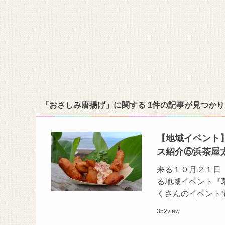
「おさしみ唐揚げ」に関する 1件の記事が見つか
【地域イベント
ス紹介⑤浜茶屋
来る１０月２１日
る地域イベント『
くさんのイベント
352
view