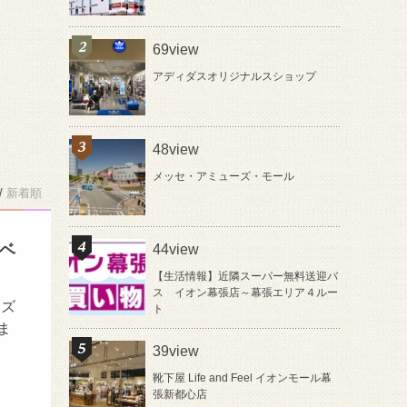
69view
アディダスオリジナルスショップ
48view
メッセ・アミューズ・モール
/
新着順
張ベ
44view
【生活情報】近隣スーパー無料送迎バ
ス イオン幕張店～幕張エリア４ルー
ーズ
ト
ま
39view
靴下屋 Life and Feel イオンモール幕
張新都心店