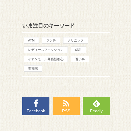
いま注目のキーワード
ATM
ランチ
クリニック
レディースファッション
歯科
イオンモール幕張新都心
習い事
美容院
Facebook
RSS
Feedly