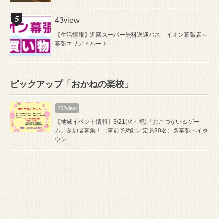
43view
【生活情報】近隣スーパー無料送迎バス イオン幕張店～
幕張エリア４ルート
ピックアップ「おかねの楽校」
252view
【地域イベント情報】3/21(火・祝)「おこづかい👛ゲー
ム」参加者募集！（事前予約制／定員30名）@幕張ベイタ
ウン