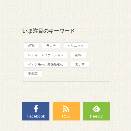
いま注目のキーワード
ATM
ランチ
クリニック
レディースファッション
歯科
イオンモール幕張新都心
習い事
美容院
Facebook
RSS
Feedly