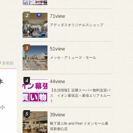
71view
アディダスオリジナルスショップ
51view
メッセ・アミューズ・モール
/
新着順
本
44view
【生活情報】近隣スーパー無料送迎バ
ス イオン幕張店～幕張エリア４ルー
ト
／小
39view
靴下屋 Life and Feel イオンモール幕
張新都心店