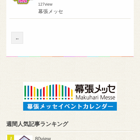
127
view
幕張メッセ
←
週間人気記事ランキング
80view