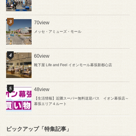
70view
メッセ・アミューズ・モール
60view
靴下屋 Life and Feel イオンモール幕張新都心店
48view
【生活情報】近隣スーパー無料送迎バス イオン幕張店～
幕張エリア４ルート
ピックアップ「特集記事」