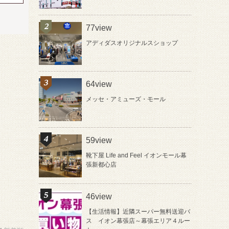
77view
アディダスオリジナルスショップ
64view
メッセ・アミューズ・モール
59view
靴下屋 Life and Feel イオンモール幕
張新都心店
46view
【生活情報】近隣スーパー無料送迎バ
ス イオン幕張店～幕張エリア４ルー