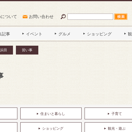
Poについて
お問い合わせ
集記事
イベント
グルメ
ショッピング
観
浜田
習い事
事
住まいと暮らし
子育て
ショッピング
観光・遊ぶ