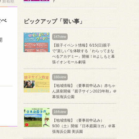
ト
/
新着順
なべ
ピックアップ「習い事」
147view
開
【親子イベント情報】6/15(日)親子
！
で“楽しい”を体験する「わらってまな
べるアカデミー」開催！inよしもと幕
張イオンモール劇場
166view
【地域情報】（要事前申込み）赤ちゃ
ん講座開催『親子サイン2023年秋』＠
幕張海浜公園
164view
【地域情報】（要事前申込み）
9/30（土）開催『日本庭園ヨガ』＠幕
張海浜公園 美浜園