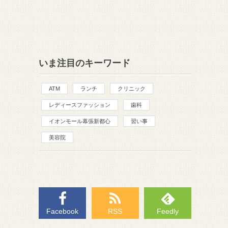
いま注目のキーワード
ATM
ランチ
クリニック
レディースファッション
歯科
イオンモール幕張新都心
習い事
美容院
Facebook
RSS
Feedly