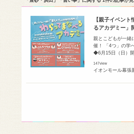
「豊砂・浜田」「習い事」に関する 1件の記事が
【親子イベント情
るアカデミー」
親とこどもが一緒
催！ 「4つ」の
◆6月15日（日）開
147
view
イオンモール幕張