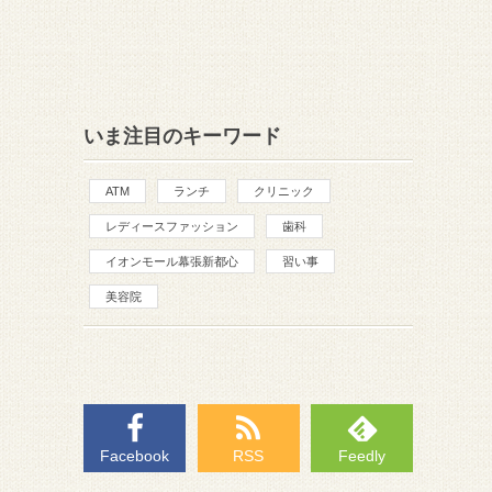
いま注目のキーワード
ATM
ランチ
クリニック
レディースファッション
歯科
イオンモール幕張新都心
習い事
美容院
Facebook
RSS
Feedly