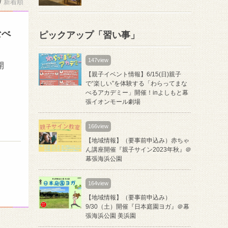
/
新着順
なべ
ピックアップ「習い事」
147view
開
【親子イベント情報】6/15(日)親子
！
で“楽しい”を体験する「わらってまな
べるアカデミー」開催！inよしもと幕
張イオンモール劇場
166view
【地域情報】（要事前申込み）赤ちゃ
ん講座開催『親子サイン2023年秋』＠
幕張海浜公園
164view
【地域情報】（要事前申込み）
9/30（土）開催『日本庭園ヨガ』＠幕
張海浜公園 美浜園