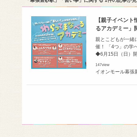
「幕張豊砂駅」「習い事」に関する 1件の記事が
【親子イベント情
るアカデミー」
親とこどもが一緒
催！ 「4つ」の
◆6月15日（日）開
147
view
イオンモール幕張