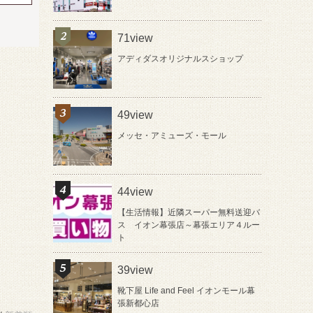
71view
アディダスオリジナルスショップ
49view
メッセ・アミューズ・モール
44view
【生活情報】近隣スーパー無料送迎バ
ス イオン幕張店～幕張エリア４ルー
ト
39view
靴下屋 Life and Feel イオンモール幕
張新都心店