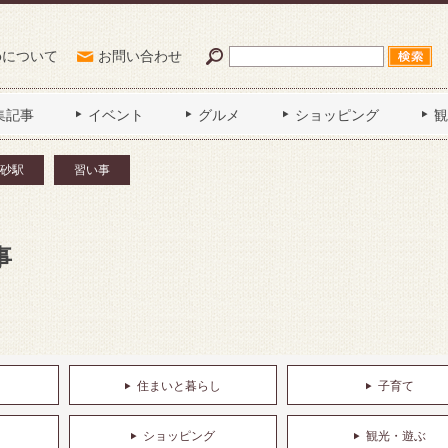
Poについて
お問い合わせ
集記事
イベント
グルメ
ショッピング
観
砂駅
習い事
事
住まいと暮らし
子育て
ショッピング
観光・遊ぶ