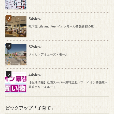
54view
靴下屋 Life and Feel イオンモール幕張新都心店
52view
メッセ・アミューズ・モール
44view
【生活情報】近隣スーパー無料送迎バス イオン幕張店～
幕張エリア４ルート
ピックアップ「子育て」